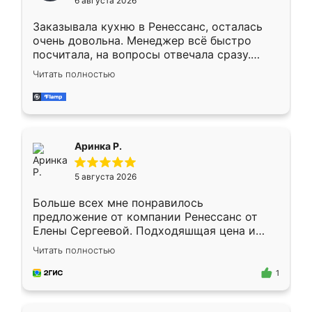
6 августа 2026
мебели буду заказывать только здесь.
Заказывала кухню в Ренессанс, осталась
очень довольна. Менеджер всё быстро
посчитала, на вопросы отвечала сразу.
Замерщик приехал в субботу, подошёл к
Читать полностью
делу со всей ответственностью. Собрали
за день, ребята работали аккуратно, даже
пыли почти не было. Качество отличное,
ящики ходят плавно, ничего не скрипит.
Всё подошло как влитое.
Аринка Р.
5 августа 2026
Больше всех мне понравилось
предложение от компании Ренессанс от
Елены Сергеевой. Подходяшщая цена и
короткие сроки изготовления. Приехавший
Читать полностью
для замера сотрудник Владислав
предложил по моему эскизу самый
1
подходящий вариант шкафа. Немного его
видоизменил, получилось даже лучше, чем