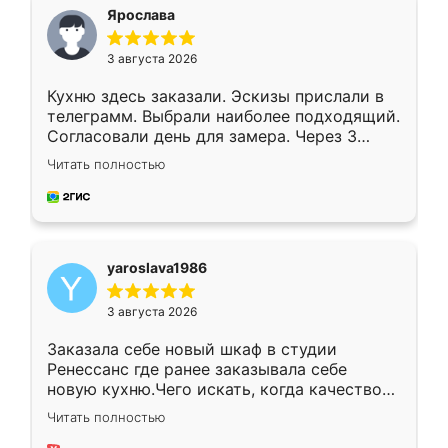
я хотела.
Ярослава
3 августа 2026
Кухню здесь заказали. Эскизы прислали в
телеграмм. Выбрали наиболее подходящий.
Согласовали день для замера. Через 3
недели кухня была уже готова. Остались
Читать полностью
довольны работой. Спасибо Ренессанс
мебель за качественную работу!
yaroslava1986
3 августа 2026
Заказала себе новый шкаф в студии
Ренессанс где ранее заказывала себе
новую кухню.Чего искать, когда качеством
вполне довольна. Служит кухня уже почти
Читать полностью
два года, нареканий нет.