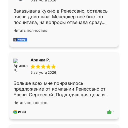
6 августа 2026
мебели буду заказывать только здесь.
Заказывала кухню в Ренессанс, осталась
очень довольна. Менеджер всё быстро
посчитала, на вопросы отвечала сразу.
Замерщик приехал в субботу, подошёл к
Читать полностью
делу со всей ответственностью. Собрали
за день, ребята работали аккуратно, даже
пыли почти не было. Качество отличное,
ящики ходят плавно, ничего не скрипит.
Всё подошло как влитое.
Аринка Р.
5 августа 2026
Больше всех мне понравилось
предложение от компании Ренессанс от
Елены Сергеевой. Подходяшщая цена и
короткие сроки изготовления. Приехавший
Читать полностью
для замера сотрудник Владислав
предложил по моему эскизу самый
1
подходящий вариант шкафа. Немного его
видоизменил, получилось даже лучше, чем