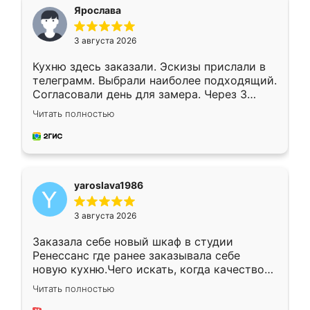
я хотела.
Ярослава
3 августа 2026
Кухню здесь заказали. Эскизы прислали в
телеграмм. Выбрали наиболее подходящий.
Согласовали день для замера. Через 3
недели кухня была уже готова. Остались
Читать полностью
довольны работой. Спасибо Ренессанс
мебель за качественную работу!
yaroslava1986
3 августа 2026
Заказала себе новый шкаф в студии
Ренессанс где ранее заказывала себе
новую кухню.Чего искать, когда качеством
вполне довольна. Служит кухня уже почти
Читать полностью
два года, нареканий нет.