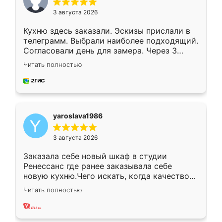
3 августа 2026
Кухню здесь заказали. Эскизы прислали в
телеграмм. Выбрали наиболее подходящий.
Согласовали день для замера. Через 3
недели кухня была уже готова. Остались
Читать полностью
довольны работой. Спасибо Ренессанс
мебель за качественную работу!
yaroslava1986
3 августа 2026
Заказала себе новый шкаф в студии
Ренессанс где ранее заказывала себе
новую кухню.Чего искать, когда качеством
вполне довольна. Служит кухня уже почти
Читать полностью
два года, нареканий нет.