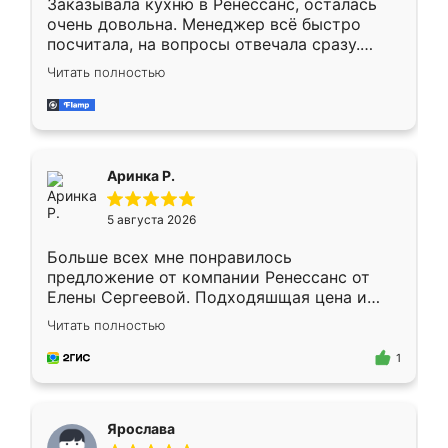
Заказывала кухню в Ренессанс, осталась
очень довольна. Менеджер всё быстро
посчитала, на вопросы отвечала сразу.
Замерщик приехал в субботу, подошёл к
Читать полностью
делу со всей ответственностью. Собрали
за день, ребята работали аккуратно, даже
пыли почти не было. Качество отличное,
ящики ходят плавно, ничего не скрипит.
Всё подошло как влитое.
Аринка Р.
5 августа 2026
Больше всех мне понравилось
предложение от компании Ренессанс от
Елены Сергеевой. Подходяшщая цена и
короткие сроки изготовления. Приехавший
Читать полностью
для замера сотрудник Владислав
предложил по моему эскизу самый
1
подходящий вариант шкафа. Немного его
видоизменил, получилось даже лучше, чем
я хотела.
Ярослава